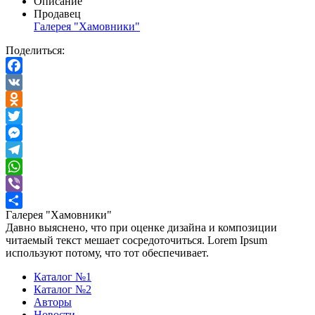
Описание
Продавец
Галерея "Хамовники"
Поделиться:
Facebook
VK
Odnoklassniki
Twitter
Messenger
Telegram
WhatsApp
Viber
Галерея "Хамовники"
Отправить
Давно выяснено, что при оценке дизайна и композиции
читаемый текст мешает сосредоточиться. Lorem Ipsum
используют потому, что тот обеспечивает.
Каталог №1
Каталог №2
Авторы
Новости