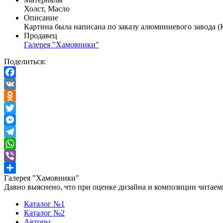
Холст, Масло
Описание
Картина была написана по заказу алюминиевого завода (Кр
Продавец
Галерея "Хамовники"
Поделиться:
Facebook
VK
Odnoklassniki
Twitter
Messenger
Telegram
WhatsApp
Viber
Галерея "Хамовники"
Отправить
Давно выяснено, что при оценке дизайна и композиции читаемы
Каталог №1
Каталог №2
Авторы