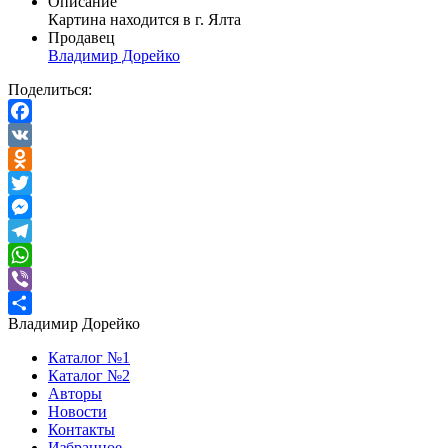
Описание
Картина находится в г. Ялта
Продавец
Владимир Дорейко
Поделиться:
Facebook
VK
Odnoklassniki
Twitter
Messenger
Telegram
WhatsApp
Viber
Владимир Дорейко
Отправить
Каталог №1
Каталог №2
Авторы
Новости
Контакты
Избранное