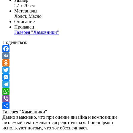
Размер
57 х 70 см
Материалы
Холст, Масло
Описание
Продавец
Галерея "Хамовники"
Поделиться:
Facebook
VK
Odnoklassniki
Twitter
Messenger
Telegram
WhatsApp
Viber
Галерея "Хамовники"
Отправить
Давно выяснено, что при оценке дизайна и композиции
читаемый текст мешает сосредоточиться. Lorem Ipsum
используют потому, что тот обеспечивает.