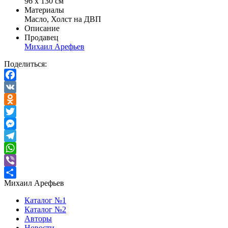
96 х 130 см
Материалы
Масло, Холст на ДВП
Описание
Продавец
Михаил Арефьев
Поделиться:
Facebook
VK
Odnoklassniki
Twitter
Messenger
Telegram
WhatsApp
Viber
Михаил Арефьев
Отправить
Каталог №1
Каталог №2
Авторы
Новости