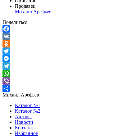
Описание
Продавец
Михаил Арефьев
Поделиться:
Facebook
VK
Odnoklassniki
Twitter
Messenger
Telegram
WhatsApp
Viber
Михаил Арефьев
Отправить
Каталог №1
Каталог №2
Авторы
Новости
Контакты
Избранное