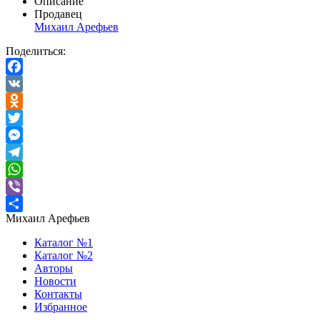
Описание
Продавец
Михаил Арефьев
Поделиться:
Facebook
VK
Odnoklassniki
Twitter
Messenger
Telegram
WhatsApp
Viber
Михаил Арефьев
Отправить
Каталог №1
Каталог №2
Авторы
Новости
Контакты
Избранное