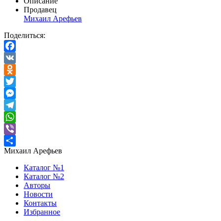
Описание
Продавец
Михаил Арефьев
Поделиться:
Facebook
VK
Odnoklassniki
Twitter
Messenger
Telegram
WhatsApp
Viber
Михаил Арефьев
Отправить
Каталог №1
Каталог №2
Авторы
Новости
Контакты
Избранное