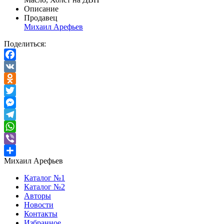
Описание
Продавец
Михаил Арефьев
Поделиться:
Facebook
VK
Odnoklassniki
Twitter
Messenger
Telegram
WhatsApp
Viber
Михаил Арефьев
Отправить
Каталог №1
Каталог №2
Авторы
Новости
Контакты
Избранное