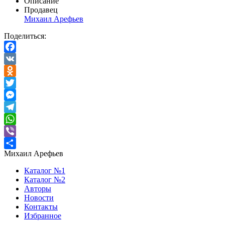
Описание
Продавец
Михаил Арефьев
Поделиться:
Facebook
VK
Odnoklassniki
Twitter
Messenger
Telegram
WhatsApp
Viber
Михаил Арефьев
Отправить
Каталог №1
Каталог №2
Авторы
Новости
Контакты
Избранное