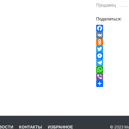
Продавец
Поделиться:
Facebook
VK
Odnoklassniki
Twitter
Messenger
Telegram
WhatsApp
Viber
Отправить
ВОСТИ
КОНТАКТЫ
ИЗБРАННОЕ
© 2023 Мо