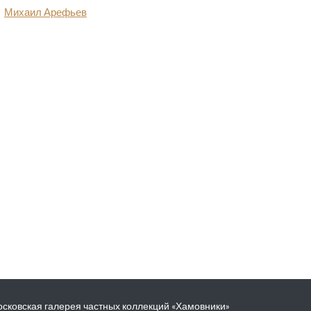
Михаил Арефьев
сковская галерея частных коллекций «Хамовники»