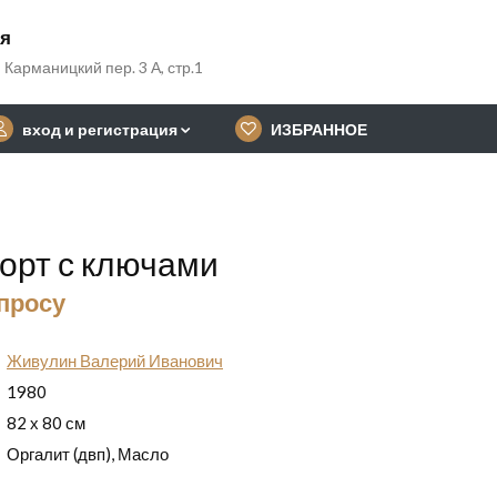
ия
 Карманицкий пер. 3 А, стр.1
вход и регистрация
ИЗБРАННОЕ
орт с ключами
апросу
Живулин Валерий Иванович
1980
82 х 80 см
Оргалит (двп), Масло