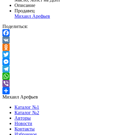
Описание
Продавец
Михаил Арефьев
Поделиться:
Facebook
VK
Odnoklassniki
Twitter
Messenger
Telegram
WhatsApp
Viber
Михаил Арефьев
Отправить
Каталог №1
Каталог №2
Авторы
Новости
Контакты
Избранное