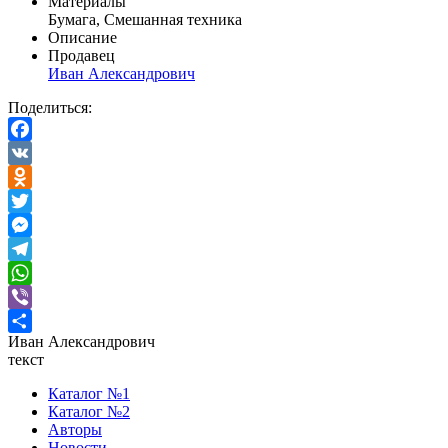
Материалы
Бумага, Смешанная техника
Описание
Продавец
Иван Александрович
Поделиться:
Facebook
VK
Odnoklassniki
Twitter
Messenger
Telegram
WhatsApp
Viber
Иван Александрович
Отправить
текст
Каталог №1
Каталог №2
Авторы
Новости