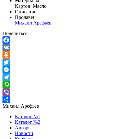
Материалы
Картон, Масло
Описание
Продавец
Михаил Арефьев
Поделиться:
Facebook
VK
Odnoklassniki
Twitter
Messenger
Telegram
WhatsApp
Viber
Михаил Арефьев
Отправить
Каталог №1
Каталог №2
Авторы
Новости
Контакты