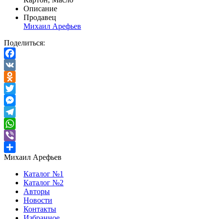
Описание
Продавец
Михаил Арефьев
Поделиться:
Facebook
VK
Odnoklassniki
Twitter
Messenger
Telegram
WhatsApp
Viber
Михаил Арефьев
Отправить
Каталог №1
Каталог №2
Авторы
Новости
Контакты
Избранное