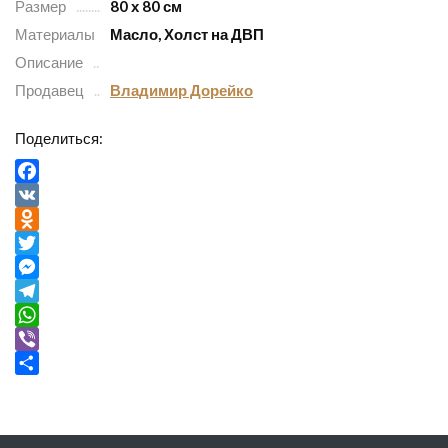
Размер
80 х 80 см
Материалы
Масло, Холст на ДВП
Описание
Продавец
Владимир Дорейко
Поделиться:
Facebook
VK
Odnoklassniki
Twitter
Messenger
Telegram
WhatsApp
Viber
Отправить