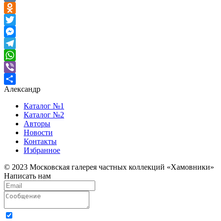
VK
Odnoklassniki
Twitter
Messenger
Telegram
WhatsApp
Viber
Александр
Отправить
Каталог №1
Каталог №2
Авторы
Новости
Контакты
Избранное
© 2023 Московская галерея частных коллекций «Хамовники»
Написать нам