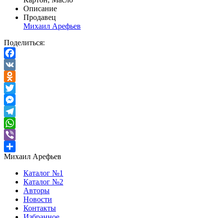
Описание
Продавец
Михаил Арефьев
Поделиться:
Facebook
VK
Odnoklassniki
Twitter
Messenger
Telegram
WhatsApp
Viber
Михаил Арефьев
Отправить
Каталог №1
Каталог №2
Авторы
Новости
Контакты
Избранное