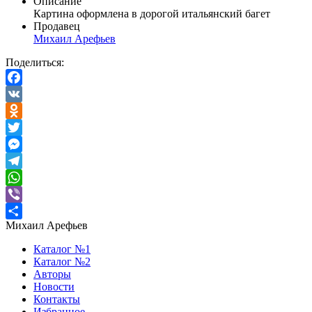
Описание
Картина оформлена в дорогой итальянский багет
Продавец
Михаил Арефьев
Поделиться:
Facebook
VK
Odnoklassniki
Twitter
Messenger
Telegram
WhatsApp
Viber
Михаил Арефьев
Отправить
Каталог №1
Каталог №2
Авторы
Новости
Контакты
Избранное