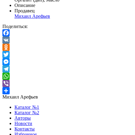
Описание
Продавец
Михаил Арефьев
Поделиться:
Facebook
VK
Odnoklassniki
Twitter
Messenger
Telegram
WhatsApp
Viber
Михаил Арефьев
Отправить
Каталог №1
Каталог №2
Авторы
Новости
Контакты
Избранное