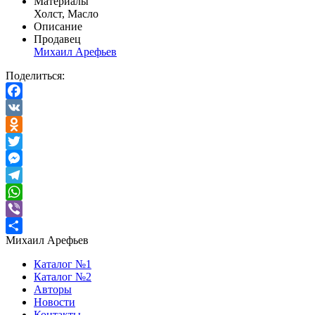
Материалы
Холст, Масло
Описание
Продавец
Михаил Арефьев
Поделиться:
Facebook
VK
Odnoklassniki
Twitter
Messenger
Telegram
WhatsApp
Viber
Михаил Арефьев
Отправить
Каталог №1
Каталог №2
Авторы
Новости
Контакты