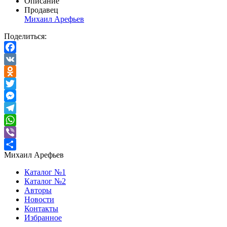
Описание
Продавец
Михаил Арефьев
Поделиться:
Facebook
VK
Odnoklassniki
Twitter
Messenger
Telegram
WhatsApp
Viber
Михаил Арефьев
Отправить
Каталог №1
Каталог №2
Авторы
Новости
Контакты
Избранное