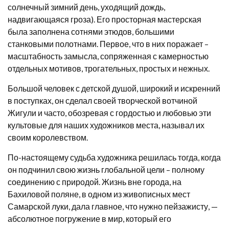
солнечный зимний день, уходящий дождь,
надвигающаяся гроза). Его просторная мастерская
была заполнена сотнями этюдов, большими
станковыми полотнами. Первое, что в них поражает –
масштабность замысла, сопряженная с камерностью
отдельных мотивов, трогательных, простых и нежных.
Большой человек с детской душой, широкий и искренний
в поступках, он сделал своей творческой вотчиной
Жигули и часто, обозревая с гордостью и любовью эти
культовые для наших художников места, называл их
своим королевством.
По-настоящему судьба художника решилась тогда, когда
он подчинил свою жизнь глобальной цели – полному
соединению с природой. Жизнь вне города, на
Бахиловой поляне, в одном из живописных мест
Самарской луки, дала главное, что нужно пейзажисту, —
абсолютное погружение в мир, который его