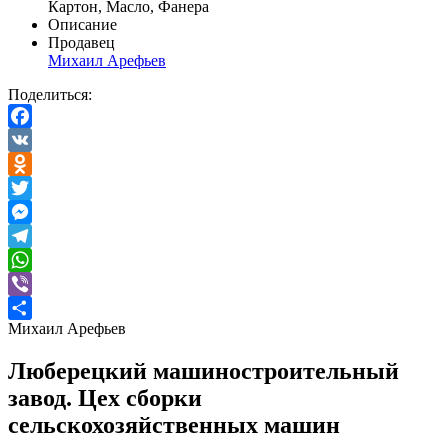
Картон, Масло, Фанера
Описание
Продавец
Михаил Арефьев
Поделиться:
Facebook
VK
Odnoklassniki
Twitter
Messenger
Telegram
WhatsApp
Viber
Михаил Арефьев
Отправить
Люберецкий машиностроительный
завод. Цех сборки
сельскохозяйственных машин