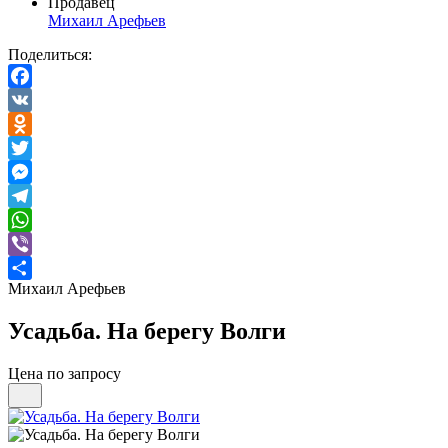
Продавец
Михаил Арефьев
Поделиться:
Facebook
VK
Odnoklassniki
Twitter
Messenger
Telegram
WhatsApp
Viber
Михаил Арефьев
Отправить
Усадьба. На берегу Волги
Цена по запросу