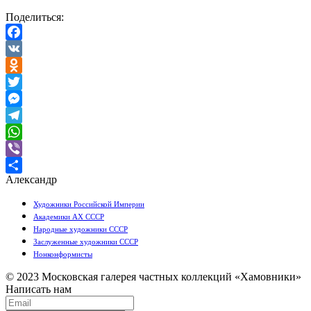
Поделиться:
Facebook
VK
Odnoklassniki
Twitter
Messenger
Telegram
WhatsApp
Viber
Александр
Отправить
Художники Российской Империи
Академики АХ СССР
Народные художники СССР
Заслуженные художники СССР
Нонконформисты
© 2023 Московская галерея частных коллекций «Хамовники»
Написать нам