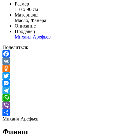
Размер
110 х 90 см
Материалы
Масло, Фанера
Описание
Продавец
Михаил Арефьев
Поделиться:
Facebook
VK
Odnoklassniki
Twitter
Messenger
Telegram
WhatsApp
Viber
Михаил Арефьев
Отправить
Финиш