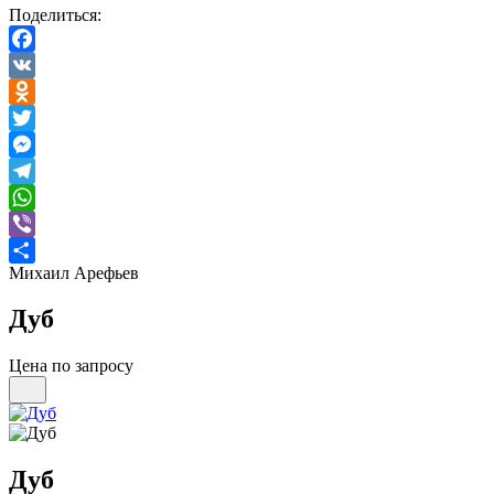
Поделиться:
Facebook
VK
Odnoklassniki
Twitter
Messenger
Telegram
WhatsApp
Viber
Михаил Арефьев
Отправить
Дуб
Цена по запросу
Дуб