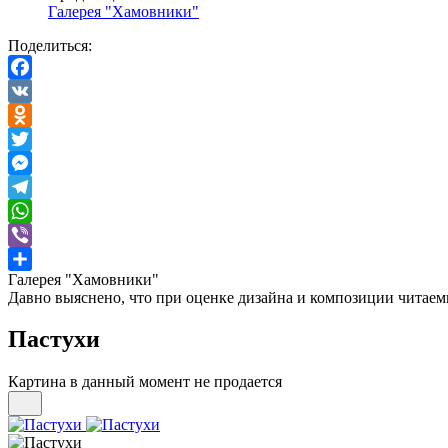
Галерея "Хамовники"
Поделиться:
Facebook
VK
Odnoklassniki
Twitter
Messenger
Telegram
WhatsApp
Viber
Галерея "Хамовники"
Отправить
Давно выяснено, что при оценке дизайна и композиции читаемы
Пастухи
Картина в данный момент не продается