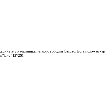
кабинете у начальника летного городка Сасово. Есть похожая к
ions?id=24127261