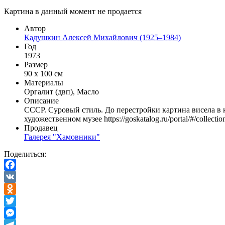
Картина в данный момент не продается
Автор
Кадушкин Алексей Михайлович (1925–1984)
Год
1973
Размер
90 х 100 см
Материалы
Оргалит (двп), Масло
Описание
СССР. Суровый стиль. До перестройки картина висела в 
художественном музее https://goskatalog.ru/portal/#/collect
Продавец
Галерея "Хамовники"
Поделиться:
Facebook
VK
Odnoklassniki
Twitter
Messenger