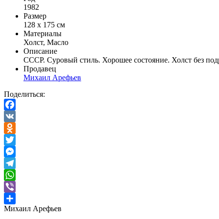
1982
Размер
128 х 175 см
Материалы
Холст, Масло
Описание
СССР. Суровый стиль. Хорошее состояние. Холст без под
Продавец
Михаил Арефьев
Поделиться:
Facebook
VK
Odnoklassniki
Twitter
Messenger
Telegram
WhatsApp
Viber
Михаил Арефьев
Отправить