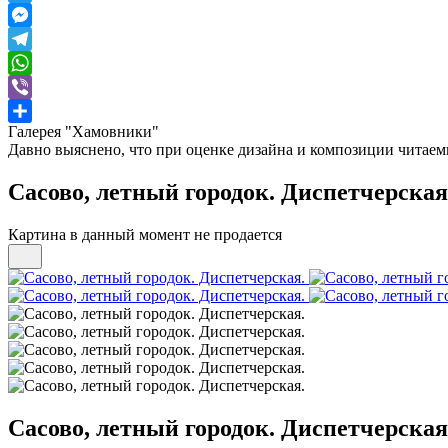
Twitter
Messenger
Telegram
WhatsApp
Viber
Галерея "Хамовники"
Отправить
Давно выяснено, что при оценке дизайна и композиции читаемы
Сасово, летный городок. Диспетчерская
Картина в данный момент не продается
Сасово, летный городок. Диспетчерская