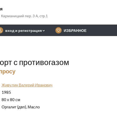
ия
 Карманицкий пер. 3 А, стр.1
вход и регистрация
ИЗБРАННОЕ
рт с противогазом
апросу
Живулин Валерий Иванович
1985
80 х 80 см
Оргалит (двп), Масло