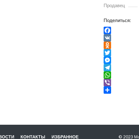
Продавец
Поделиться:
Facebook
VK
Odnoklassniki
Twitter
Messenger
Telegram
WhatsApp
Viber
Отправить
ВОСТИ
КОНТАКТЫ
ИЗБРАННОЕ
© 2023 Мо