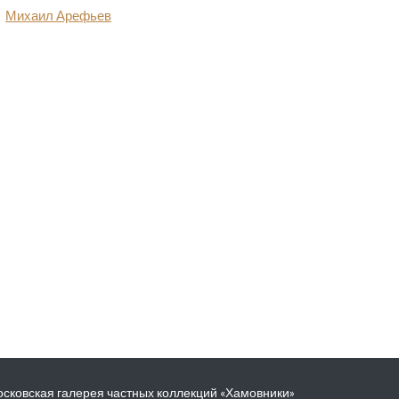
Михаил Арефьев
сковская галерея частных коллекций «Хамовники»