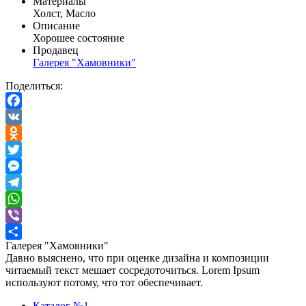
Материалы
Холст, Масло
Описание
Хорошее состояние
Продавец
Галерея "Хамовники"
Поделиться:
Facebook
VK
Odnoklassniki
Twitter
Messenger
Telegram
WhatsApp
Viber
Галерея "Хамовники"
Отправить
Давно выяснено, что при оценке дизайна и композиции
читаемый текст мешает сосредоточиться. Lorem Ipsum
используют потому, что тот обеспечивает.
Каталог №1