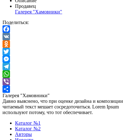
Описание
Продавец
Галерея "Хамовники"
Поделиться:
Facebook
VK
Odnoklassniki
Twitter
Messenger
Telegram
WhatsApp
Viber
Галерея "Хамовники"
Отправить
Давно выяснено, что при оценке дизайна и композиции
читаемый текст мешает сосредоточиться. Lorem Ipsum
используют потому, что тот обеспечивает.
Каталог №1
Каталог №2
Авторы
Новости