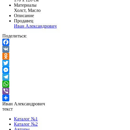
Материалы
Холст, Масло
Описание
Продавец
Иван Александрович
Поделиться:
Facebook
VK
Odnoklassniki
Twitter
Messenger
Telegram
WhatsApp
Viber
Иван Александрович
Отправить
текст
Каталог №1
Каталог №2
Авторы