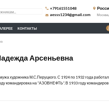
Росс
+79161551048
aesss1234@gmail.com
Москва,
ГАЛЕРЕЕ
КОНТАКТЫ
на
Надежда Арсеньевна
мужа художника М.С.Перуцкого. С 1924 по 1932 года работал
у командировка на “АЗОВНЕФТЬ”. В 1933 году командировк