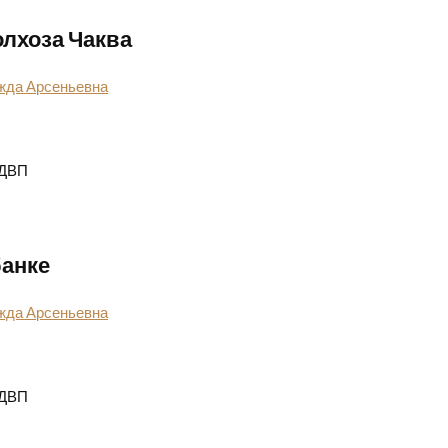
олхоза Чаква
жда Арсеньевна
 ДВП
банке
жда Арсеньевна
 ДВП