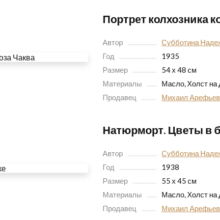
Портрет колхозника к
Автор
Субботина Наде
Год
1935
Размер
54 х 48 см
Материалы
Масло, Холст на
Продавец
Михаил Арефьев
Натюрморт. Цветы в 
Автор
Субботина Наде
Год
1938
Размер
55 х 45 см
Материалы
Масло, Холст на
Продавец
Михаил Арефьев