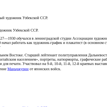
ый художник Узбекской ССР.
дожник Узбекской ССР.
1927—1930 обучался в ленинградской студии Ассоциации художн
0 начал работать как художник-график и плакатист (в основном с
т
ьнем Востоке. Старший лейтенант политуправления Дальневост
итайским населением», портреты, натюрморты, графические рабо
и для печати. Участвовал на 9-й, 10-й, 11-й, 12-й краевых выст
ение
Маньчжурии
от японских войск.