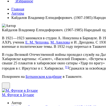
Избранное
Главная
Авторы
Кайдалов Владимир Елпидифорович. (1907-1985) Народн
Кайдалов Владимир Елпидифорович. (1907-1985) Народный ху
В 1921—1923 занимался в студии А. Никулина в Барнауле. В 
АХР), ученик
Е. М. Чепцова
,
М. Авилова
и И. Дроздова. С 193
военные и политические темы. В 1932 году переехал в Ташкен
В годы Великой Отечественной войны проходил службу на Дал
Хабаровске картины: «Салют», «Василий Поярков», «Встреча к
свыше 25 плакатов в хабаровское окно сатиры «Удар по врагу» 
[1]
городов в г. Иркутске и г. Хабаровске.
Сражался за освобожд
Похоронен на
Боткинском кладбище
в Ташкенте.
М. Фрунзе в Бухаре
Автор