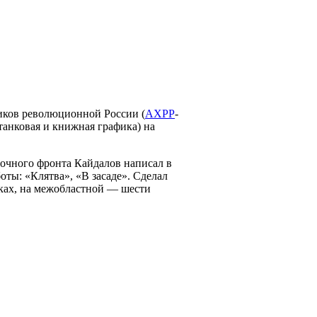
иков революционной России (
АХРР
-
танковая и книжная графика) на
очного фронта Кайдалов написал в
ты: «Клятва», «В засаде». Сделал
авках, на межобластной — шести