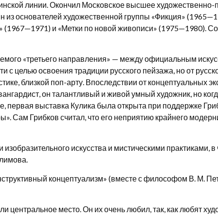
еринской линии. Окончил Московское высшее художественн
ин из основателей художественной группы «Фикция» (1965—19
 (1967—1971) и «Метки по новой живописи» (1975—1980). С
емого «третьего направления» — между официальным искусс
и с целью освоения традиции русского пейзажа, но от русск
стике, близкой поп-арту. Впоследствии от концептуальных э
вангардист, он талантливый и живой умный художник, но ког
ее, первая выставка Кулика была открыта при поддержке Г
». Сам Грибков считал, что его неприятию крайнего модерн
зобразительного искусства и мистическими практиками, в ч
алимова.
нструктивный концептуализм» (вместе с философом В. М. П
центральное место. Он их очень любил, так, как любят худ