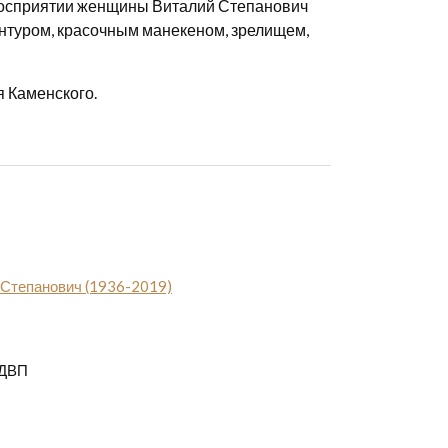
О восприятии женщины Виталий Степанович
онтуром, красочным манекеном, зрелищем,
я Каменского.
 Степанович (1936-2019)
 ДВП