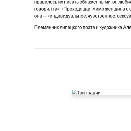
нравилось их писать обнаженными, он любил
говорил так: «Проходящая мимо женщина с с
она — «индивидуальное, чувственное, сексу
Племянник липецкого поэта и художника Але