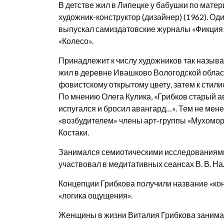
В детстве жил в Липецке у бабушки по мат
художник-конструктор (дизайнер) (1962). Од
выпускал самиздатовские журналы «Фикция»
«Колесо».
Принадлежит к числу художников так называ
жил в деревне Ивашково Вологодской област
фовистскому открытому цвету, затем к стили
По мнению Олега Кулика, «Грибков старый а
испугался и бросил авангард…». Тем не мен
«возбудителем» члены арт-группы «Мухоморы
Костаки.
Занимался семиотическими исследованиями и
участвовал в медитативных сеансах В. В. Н
Концепции Грибкова получили название «ко
«логика ощущения».
Женщины в жизни Виталия Грибкова занимали 