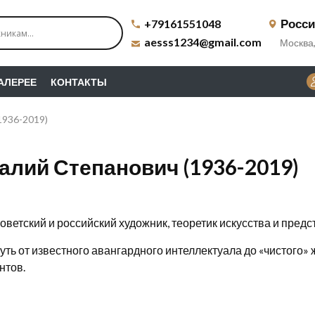
Росс
+79161551048
aesss1234@gmail.com
Москва,
ГАЛЕРЕЕ
КОНТАКТЫ
1936-2019)
алий Степанович (1936-2019)
ветский и российский художник, теоретик искусства и пред
ть от известного авангардного интеллектуала до «чистого»
нтов.