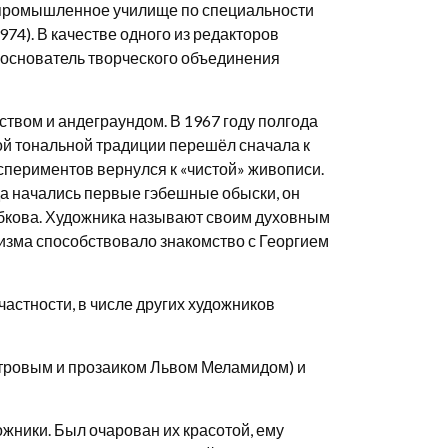
о-промышленное училище по специальности
74). В качестве одного из редакторов
ооснователь творческого объединения
твом и андеграундом. В 1967 году полгода
ой тональной традиции перешёл сначала к
кспериментов вернулся к «чистой» живописи.
да начались первые гэбешные обыски, он
рибкова. Художника называют своим духовным
изма способствовало знакомство с Георгием
астности, в числе других художников
етровым и прозаиком Львом Меламидом) и
ожники. Был очарован их красотой, ему