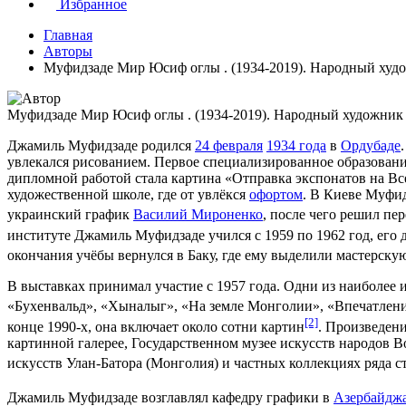
Избранное
Главная
Авторы
Муфидзаде Мир Юсиф оглы . (1934-2019). Народный худ
Муфидзаде Мир Юсиф оглы . (1934-2019). Народный художник
Джамиль Муфидзаде родился
24 февраля
1934 года
в
Ордубаде
увлекался рисованием. Первое специализированное образован
дипломной работой стала картина «Отправка экспонатов на В
художественной школе, где от увлёкся
офортом
. В Киеве Муфид
украинский график
Василий Мироненко
, после чего решил пе
институте Джамиль Муфидзаде учился с 1959 по 1962 год, его
окончания учёбы вернулся в Баку, где ему выделили мастерск
В выставках принимал участие с 1957 года. Одни из наиболее 
«Бухенвальд», «Хыналыг», «На земле Монголии», «Впечатлени
[2]
конце 1990-х, она включает около сотни картин
. Произведен
картинной галерее, Государственном музее искусств народов В
искусств Улан-Батора (Монголия) и частных коллекциях ряда с
Джамиль Муфидзаде возглавлял кафедру графики в
Азербайджа