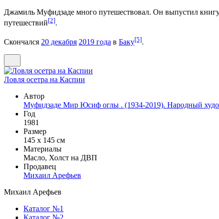
Джамиль Муфидзаде много путешествовал. Он выпустил книгу 
[2]
путешествий
.
[5]
Скончался
20 декабря
2019 года
в
Баку
.
Ловля осетра на Каспии
Автор
Муфидзаде Мир Юсиф оглы . (1934-2019). Народный худ
Год
1981
Размер
145 х 145 см
Материалы
Масло, Холст на ДВП
Продавец
Михаил Арефьев
Михаил Арефьев
Каталог №1
Каталог №2