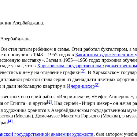
ожник Азербайджана.
 Азербайджана.
. Он стал пятым ребёнком в семье. Отец работал бухгалтером, а 
ие он получил в 1948—1955 годах в
Бакинском художественном 
сесоюзную выставку». Затем в 1955—1956 годах проходил обуче
заде узнал, что в
Харьковском государственном художественном
[2]
ревестись к нему на отделение графики
. В Харьковском госуда
 дипломной работой стала серия из двенадцати цветных офорто
[2]
ую и дали небольшую квартиру в
Ичери-шехер
.
известных его серий работ: «Ичери-шехер», «Нефть Апшерона», 
[4]
я от Египта» и другие
. Над серией «Ичери-шехер» он начал раб
ия художника хранятся в Азербайджанском государственном музе
остока (Москва), Доме-музее Максима Горького (Москва), в музе
[4]
тран
.
нской государственной академии художеств
, был автором учеб