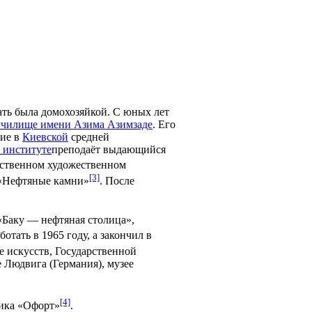
мать была домохозяйкой. С юных лет
училище имени Азима Азимзаде
. Его
ние в
Киевской
средней
 институте
преподаёт выдающийся
рственном художественном
[3]
в «Нефтяные камни»
. После
«Баку — нефтяная столица»,
отать в 1965 году, а закончил в
е искусств, Государственной
е Людвига (Германия), музее
[4]
ника «Офорт»
.