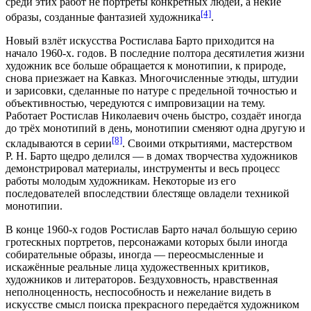
среди этих работ не портреты конкретных людей, а некие
[4]
образы, созданные фантазией художника
.
Новый взлёт искусства Ростислава Барто приходится на
начало 1960-х. годов. В последние полтора десятилетия жизни
художник все больше обращается к монотипии, к природе,
снова приезжает на Кавказ. Многочисленные этюды, штудии
и зарисовки, сделанные по натуре с предельной точностью и
объективностью, чередуются с импровизации на тему.
Работает Ростислав Николаевич очень быстро, создаёт иногда
до трёх монотипий в день, монотипии сменяют одна другую и
[8]
складываются в серии
. Своими открытиями, мастерством
Р. Н. Барто щедро делился — в домах творчества художников
демонстрировал материалы, инструменты и весь процесс
работы молодым художникам. Некоторые из его
последователей впоследствии блестяще овладели техникой
монотипии.
В конце 1960-х годов Ростислав Барто начал большую серию
гротескных портретов, персонажами которых были иногда
собирательные образы, иногда — переосмысленные и
искажённые реальные лица художественных критиков,
художников и литераторов. Бездуховность, нравственная
неполноценность, неспособность и нежелание видеть в
искусстве смысл поиска прекрасного передаётся художником