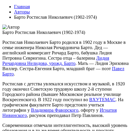
Главная
Авторы
Барто Ростислав Николаевич (1902-1974)
Барто Ростислав Николаевич (1902-1974)
Ростислав Николаевич Барто родился в 1902 году в Москве в
семье инженера Николая Ричардовича Барто. Дед —
английский коммерсант Ричард Барто, бабушка Лидия
Петровна Севрюгина. Сестра отца – балерина
Лидия
Ричардовна Нелидова, урожд. Барто
. Мать — Лидия Эриховна
Виллер. Сестра-Евгения Барто, младший брат — поэт
Павел
Барто
.
Ростислав с детства увлекался искусством и музыкой, в 1920
году окончил Советскую трудовую школу 2-й ступени
Городского района (бывшее Московское реальное училище
Воскресенского). В 1922 году поступил во
ВХУТЕМАС
. На
графическом факультете Барто предстояло учиться
литографии у
Владимира Фаворского
, офорту у
Игнатия
Нивинского
, рисунок преподавал Петр Павлинов.
Современники отмечали интеллигентность, высокий уровень
образования и в то же время общительность и простоту