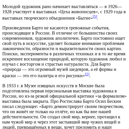
Молодой художник рано начинает выставляться — в 1926—
1928 участвует в выставках «Цеха живописцев», с 1929 года в
[5]
выставках творческого объединения «Бытие»
.
Произведения Барто не касаются тревожные события,
происходящие в России. В отличие от большинства своих
современников, художник аполитичен. Барто постоянно ищет
свой путь в искусстве, уделяет большое внимание проблемам
лаконичности, образности и выразительности своих картин.
Поиски, эксперименты в различных техниках и в то же время
искреннее восхищение природой, которую художник любил и
изучал с восторгом и страстью натуралиста. Для Барто
«природа — это огромный музей шедевров, а её формы и
[2]
краски — это его палитра и его рисунки»
.
В 1933 г. в Музее изящных искусств в Москве была
подготовлена первая персональная выставка художника в
России, но из-за резкой официальной критики «за формализм»
выставка была закрыта. Про Ростислава Барто Осип Бескин
писал следующее: «Барто демонстрирует своим творчеством,
что он живёт не только на отлёте, но как бы вне нашей
действительности. Он создал свой мир, вернее, протащил к
нам чужой мир и через этот застывший мир чужих вещей и
людей, превращённых в вещи, хочет преломить и нашу