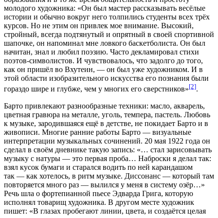
молодого художника: «Он был мастер рассказывать весёлые
истории и обычно вокруг него толпились студенты всех трёх
курсов. Но не этим он привлек мое внимание. Высокий,
стройный, всегда подтянутый и опрятный в своей спортивной
шапочке, он напоминал мне ловкого баскетболиста. Он был
начитан, знал и любил поэзию. Часто декламировал стихи
поэтов-символистов. И чувствовалось, что задолго до того,
как он пришёл во Вхутеин, — он был уже художником. И в
этой области изобразительного искусства его познания были
[2]
гораздо шире и глубже, чем у многих его сверстников»
.
Барто привлекают разнообразные техники: масло, акварель,
цветная гравюра на металле, уголь, темпера, пастель. Любовь
к музыке, зародившаяся ещё в детстве, не покидает Барто и в
живописи. Многие ранние работы Барто — визуальные
интерпретации музыкальных сочинений. 20 мая 1922 года он
сделал в своём дневнике такую запись: «… стал зарисовывать
музыку с натуры — это первая проба… Наброски я делал так:
взял кусок бумаги и старался водить по ней карандашом
так — как хотелось, в ритм музыке. Диссонанс — который там
повторяется много раз — вылился у меня в систему озёр…»
Речь шла о фортепианной пьесе Эдварда Грига, которую
исполнял товарищ художника. В другом месте художник
пишет: «В глазах пробегают линии, цвета, и создаётся целая