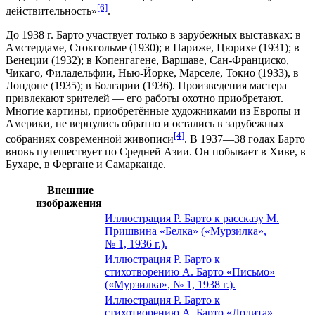
[6]
действительность»
.
До 1938 г. Барто участвует только в зарубежных выставках: в
Амстердаме, Стокгольме (1930); в Париже, Цюрихе (1931); в
Венеции (1932); в Копенгагене, Варшаве, Сан-Франциско,
Чикаго, Филадельфии, Нью-Йорке, Марселе, Токио (1933), в
Лондоне (1935); в Болгарии (1936). Произведения мастера
привлекают зрителей — его работы охотно приобретают.
Многие картины, приобретённые художниками из Европы и
Америки, не вернулись обратно и остались в зарубежных
[4]
собраниях современной живописи
. В 1937—38 годах Барто
вновь путешествует по Средней Азии. Он побывает в Хиве, в
Бухаре, в Фергане и Самарканде.
Внешние
изображения
Иллюстрация Р. Барто к рассказу М.
Пришвина «Белка» («Мурзилка»,
№ 1, 1936 г.).
Иллюстрация Р. Барто к
стихотворению А. Барто «Письмо»
(«Мурзилка», № 1, 1938 г.).
Иллюстрация Р. Барто к
стихотворению А. Барто «Лолита»