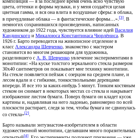
композиция — я за последнее время очень ясно чувствую
цвета, оттенки и формы музыки, и у меня создаётся целая
цветная гамма, и вся она влита в воздушные сферы: в облака,
[3]
в причудливые облака — в фантастические формы…».
. В
немногих сохранившихся произведениях, написанных
художником до 1922 года, чувствуется влияние идей
Василия
Кандинского
и
Микалоюса Константинаса Чюрлёниса
. В
1926 г. Барто переводится на живописное отделение в
класс
Александра Шевченко
, знакомство с мастером
становится во многом решающим для художника,
разделившего с
А. В. Шевченко
увлечение экспериментами в
монотипии: «На куске толстого зеркального стекла размером
30х40 сантиметров он показывает мне технику монотипии.
На стекле появляется пейзаж с озерцом на среднем плане, и
лесом вдали и с гибкими, тонкоствольными деревцами
впереди. И все это за каких-нибудь 5 минут. Тонким костяным
стеком он снимает в некоторых местах со стекла и накрывает
изображение листом бумаги. Поверх бумаги он кладет кусок
картины и, надавливая на него ладонью, равномерно по всей
плоскости растирает, следя за тем, чтобы бумага не сдвинулась
[2]
со стекла»
.
Барто называли энтузиастом-изобретателем в области
художественной монотипии, сделавшим много поразительных
[4]
открытый
. Его эксперименты получают признание — уже