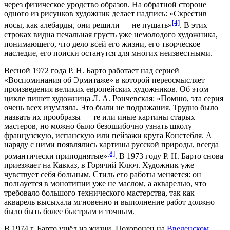
через физическое уродство образов. На обратной стороне
одного из рисунков художник делает надпись: «Скрестив
[4]
носы, как алебарды, они решили — не пущать»
. В этих
строках видна печальная грусть уже немолодого художника,
понимающего, что дело всей его жизни, его творческое
наследие, его поиски останутся для многих неизвестными.
Весной 1972 года Р. Н. Барто работает над серией
«Воспоминания об Эрмитаже» в которой переосмысляет
произведения великих европейских художников. Об этом
цикле пишет художница Л. А. Рончевская: «Помню, эта серия
очень всех изумляла. Это были не подражания. Трудно было
назвать их прообразы — те или иные картины старых
мастеров, но можно было безошибочно узнать школу
французскую, испанскую или пейзажи круга Констебля. А
наряду с ними появлялись картины русской природы, всегда
[8]
романтически приподнятые»
. В 1973 году Р. Н. Барто снова
приезжает на Кавказ, в Горячий Ключ. Художник уже
чувствует себя больным. Стиль его работы меняется: он
пользуется в монотипии уже не маслом, а акварелью, что
требовало большого технического мастерства, так как
акварель высыхала мгновенно и выполнение работ должно
было быть более быстрым и точным.
В 1974 г. Барто ушёл из жизни. Похоронен на
Введенском