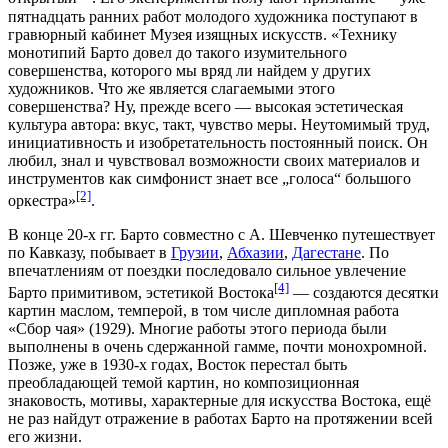
пятнадцать ранних работ молодого художника поступают в
гравюрный кабинет Музея изящных искусств. «Технику
монотипий Барто довел до такого изумительного
совершенства, которого мы вряд ли найдем у других
художников. Что же является слагаемыми этого
совершенства? Ну, прежде всего — высокая эстетическая
культура автора: вкус, такт, чувство меры. Неутомимый труд,
инициативность и изобретательность постоянный поиск. Он
любил, знал и чувствовал возможности своих материалов и
инструментов как симфонист знает все „голоса“ большого
[2]
оркестра»
.
В конце 20-х гг. Барто совместно с А. Шевченко путешествует
по Кавказу, побывает в
Грузии
,
Абхазии
,
Дагестане
. По
впечатлениям от поездки последовало сильное увлечение
[4]
Барто примитивом, эстетикой Востока
— создаются десятки
картин маслом, темперой, в том числе дипломная работа
«Сбор чая» (1929). Многие работы этого периода были
выполнены в очень сдержанной гамме, почти монохромной.
Позже, уже в 1930-х годах, Восток перестал быть
преобладающей темой картин, но композиционная
знаковость, мотивы, характерные для искусства Востока, ещё
не раз найдут отражение в работах Барто на протяжении всей
его жизни.