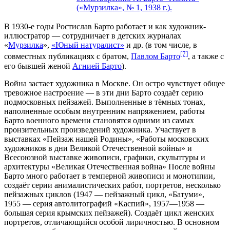
(«Мурзилка», № 1, 1938 г.).
В 1930-е годы Ростислав Барто работает и как художник-
иллюстратор — сотрудничает в детских журналах
«
Мурзилка
»,
«Юный натуралист»
и др. (в том числе, в
[7]
совместных публикациях с братом,
Павлом Барто
, а также с
его бывшей женой
Агнией Барто
).
Война застает художника в Москве. Он остро чувствует общее
тревожное настроение — в эти дни Барто создаёт серию
подмосковных пейзажей. Выполненные в тёмных тонах,
наполненные особым внутренним напряжением, работы
Барто военного времени становятся одними из самых
пронзительных произведений художника. Участвует в
выставках «Пейзаж нашей Родины», «Работы московских
художников в дни Великой Отечественной войны» и
Всесоюзной выставке живописи, графики, скульптуры и
архитектуры «Великая Отечественная война» После войны
Барто много работает в темперной живописи и монотипии,
создаёт серии анималистических работ, портретов, несколько
пейзажных циклов (1947 — пейзажный цикл, «Батуми»,
1955 — серия автолитографий «Каспий», 1957—1958 —
большая серия крымских пейзажей). Создаёт цикл женских
портретов, отличающийся особой лиричностью. В основном