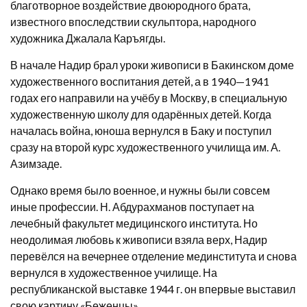
благотворное воздействие двоюродного брата,
известного впоследствии скульптора, народного
художника
Джалала Каръягды
.
В начале Надир брал уроки живописи в Бакинском доме
художественного воспитания детей, а в 1940—1941
годах его направили на учёбу в Москву, в специальную
художественную школу для одарённых детей. Когда
началась война, юноша вернулся в
Баку
и поступил
сразу на второй курс художественного училища им.
А.
Азимзаде
.
Однако время было военное, и нужны были совсем
иные профессии. Н. Абдурахманов поступает на
лечебный факультет медицинского института. Но
неодолимая любовь к живописи взяла верх, Надир
перевёлся на вечернее отделение мединститута и снова
вернулся в художественное училище. На
республиканской выставке
1944
г. он впервые выставил
свою картину «Беженцы».