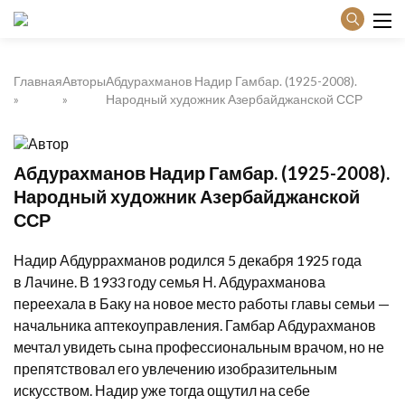
Главная
Авторы
Абдурахманов Надир Гамбар. (1925-2008).
Народный художник Азербайджанской ССР
Абдурахманов Надир Гамбар. (1925-2008).
Народный художник Азербайджанской
ССР
Надир Абдуррахманов родился
5 декабря
1925
года
в
Лачине
. В
1933
году семья Н. Абдурахманова
переехала в Баку на новое место работы главы семьи —
начальника аптекоуправления. Гамбар Абдурахманов
мечтал увидеть сына профессиональным врачом, но не
препятствовал его увлечению изобразительным
искусством. Надир уже тогда ощутил на себе