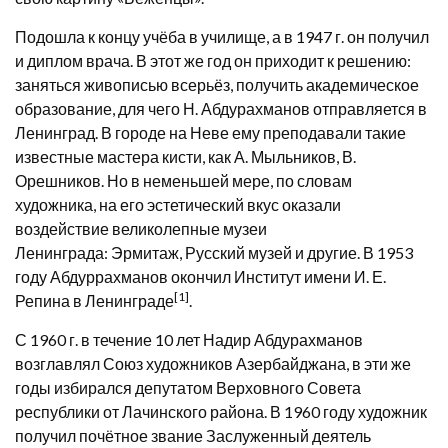
Подошла к концу учёба в училище, а в
1947
г. он получил
и диплом врача. В этот же год он приходит к решению:
заняться живописью всерьёз, получить академическое
образование, для чего Н. Абдурахманов отправляется в
Ленинград. В городе на Неве ему преподавали такие
известные мастера кисти, как
А. Мыльников
,
В.
Орешников
. Но в неменьшей мере, по словам
художника, на его эстетический вкус оказали
воздействие великолепные музеи
Ленинграда:
Эрмитаж
,
Русский музей
и другие. В 1953
году Абдуррахманов окончил
Институт имени И. Е.
[1]
Репина в Ленинграде
.
С
1960
г. в течение 10 лет Надир Абдурахманов
возглавлял
Союз художников Азербайджана
, в эти же
годы избирался депутатом Верховного Совета
республики от Лачинского района. В 1960 году художник
получил почётное звание
Заслуженный деятель